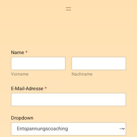
Name
*
Vorname
Nachname
E-Mail-Adresse
*
T
Dropdown
e
x
t
a