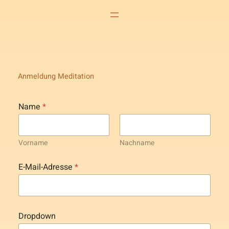
Anmeldung Meditation
N
Name
*
a
m
e
N
Vorname
Nachname
a
m
e
E-Mail-Adresse
*
N
a
m
e
Dropdown